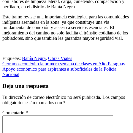
con labores de limpieza lateral, carga, cuneteado, compactación y
perfilado, en el distrito de Bahía Negra.
Este tramo reviste una importancia estratégica para las comunidades
indígenas asentadas en la zona, ya que constituye una vía
fundamental de conexión y acceso a servicios esenciales. El
mejoramiento del camino no solo facilita el tránsito cotidiano de los
pobladores, sino que también les garantiza mayor seguridad vial.
Etiquetas:
Bahía Negra
,
Obras Viales
Navegación
Cerramos con éxito la primera semana de clases en Alto Paraguay
Apoyo económico para aspirantes a suboficiales de la Policía
de
Nacional
entradas
Deja una respuesta
Tu dirección de correo electrónico no será publicada.
Los campos
obligatorios están marcados con
*
Comentario
*