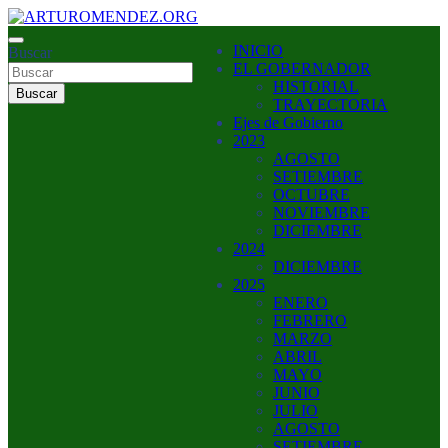
Saltar
al
ARTURO MENDEZ GOBERNADOR 2023
INICIO
contenido
Buscar
ARTUROMENDEZ.ORG
EL GOBERNADOR
HISTORIAL
Buscar
TRAYECTORIA
Ejes de Gobierno
2023
AGOSTO
SETIEMBRE
OCTUBRE
NOVIEMBRE
DICIEMBRE
2024
DICIEMBRE
2025
ENERO
FEBRERO
MARZO
ABRIL
MAYO
JUNIO
JULIO
AGOSTO
SETIEMBRE