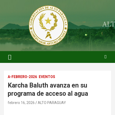
Saltar
al
contenido
ARTURO MENDEZ GOBERNADOR 2023
ARTUROMENDEZ.ORG
A-FEBRERO-2026
EVENTOS
Karcha Baluth avanza en su
programa de acceso al agua
febrero 16, 2026
ALTO PARAGUAY