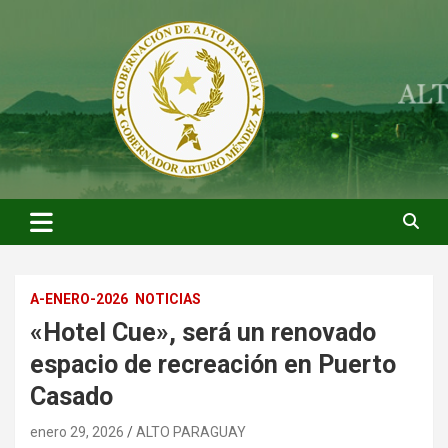
Saltar
al
contenido
ARTURO MENDEZ GOBERNADOR 2023
ARTUROMENDEZ.ORG
A-ENERO-2026
NOTICIAS
«Hotel Cue», será un renovado
espacio de recreación en Puerto
Casado
enero 29, 2026
ALTO PARAGUAY