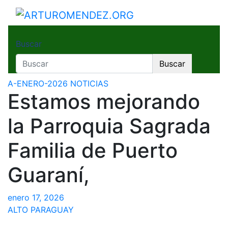
Saltar
al
ARTUROMENDEZ.ORG
ARTURO MENDEZ GOBERNADOR 2023
contenido
Buscar
Buscar
A-ENERO-2026
NOTICIAS
Estamos mejorando
la Parroquia Sagrada
Familia de Puerto
Guaraní,
enero 17, 2026
ALTO PARAGUAY