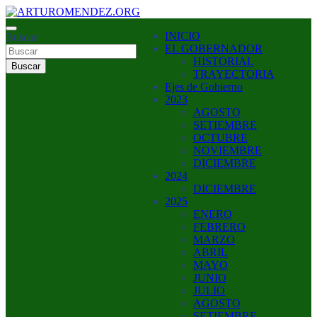
Saltar
al
ARTURO MENDEZ GOBERNADOR 2023
INICIO
contenido
Buscar
ARTUROMENDEZ.ORG
EL GOBERNADOR
HISTORIAL
Buscar
TRAYECTORIA
Ejes de Gobierno
2023
AGOSTO
SETIEMBRE
OCTUBRE
NOVIEMBRE
DICIEMBRE
2024
DICIEMBRE
2025
ENERO
FEBRERO
MARZO
ABRIL
MAYO
JUNIO
JULIO
AGOSTO
SETIEMBRE