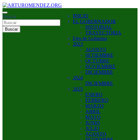
Saltar
al
ARTURO MENDEZ GOBERNADOR 2023
INICIO
contenido
Buscar
ARTUROMENDEZ.ORG
EL GOBERNADOR
HISTORIAL
Buscar
TRAYECTORIA
Ejes de Gobierno
2023
AGOSTO
SETIEMBRE
OCTUBRE
NOVIEMBRE
DICIEMBRE
2024
DICIEMBRE
2025
ENERO
FEBRERO
MARZO
ABRIL
MAYO
JUNIO
JULIO
AGOSTO
SETIEMBRE