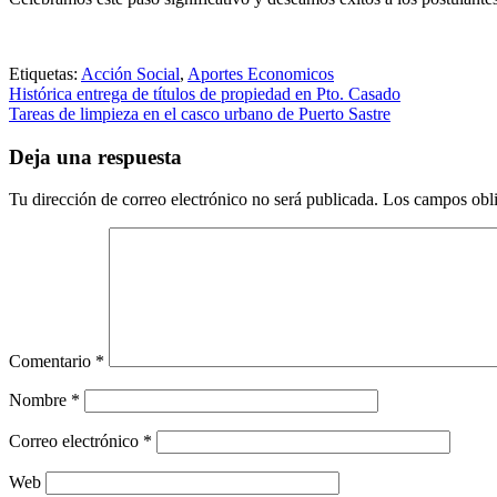
Etiquetas:
Acción Social
,
Aportes Economicos
Navegación
Histórica entrega de títulos de propiedad en Pto. Casado
Tareas de limpieza en el casco urbano de Puerto Sastre
de
entradas
Deja una respuesta
Tu dirección de correo electrónico no será publicada.
Los campos obli
Comentario
*
Nombre
*
Correo electrónico
*
Web