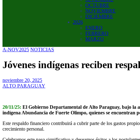
OCTUBRE
NOVIEMBRE
DICIEMBRE
2026
ENERO
FEBRERO
MARZO
A-NOV2025
NOTICIAS
Jóvenes indígenas reciben respal
noviembre 20, 2025
ALTO PARAGUAY
20/11/25:
El Gobierno Departamental de Alto Paraguay, bajo la a
indígena Abundancia de Fuerte Olimpo, quienes se encuentran post
Este respaldo financiero contribuirá a cubrir parte de los gastos pro
crecimiento personal.
Celebramos este paso significativo y deseamos éxitos a los postulante