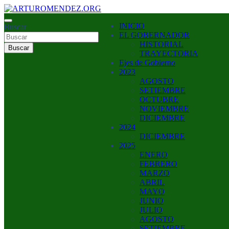
Saltar
al
ARTURO MENDEZ GOBERNADOR 2023
INICIO
contenido
Buscar
ARTUROMENDEZ.ORG
EL GOBERNADOR
HISTORIAL
Buscar
TRAYECTORIA
Ejes de Gobierno
2023
AGOSTO
SETIEMBRE
OCTUBRE
NOVIEMBRE
DICIEMBRE
2024
DICIEMBRE
2025
ENERO
FEBRERO
MARZO
ABRIL
MAYO
JUNIO
JULIO
AGOSTO
SETIEMBRE