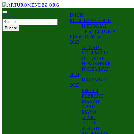
Saltar
al
ARTURO MENDEZ GOBERNADOR 2023
INICIO
contenido
Buscar
ARTUROMENDEZ.ORG
EL GOBERNADOR
HISTORIAL
Buscar
TRAYECTORIA
Ejes de Gobierno
2023
AGOSTO
SETIEMBRE
OCTUBRE
NOVIEMBRE
DICIEMBRE
2024
DICIEMBRE
2025
ENERO
FEBRERO
MARZO
ABRIL
MAYO
JUNIO
JULIO
AGOSTO
SETIEMBRE