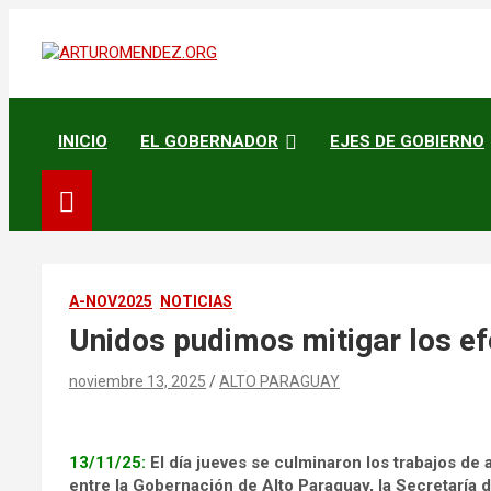
Saltar
al
contenido
ARTURO MENDEZ GOBERNADOR 2023
ARTUROMENDEZ.ORG
INICIO
EL GOBERNADOR
EJES DE GOBIERNO
A-NOV2025
NOTICIAS
Unidos pudimos mitigar los ef
noviembre 13, 2025
ALTO PARAGUAY
13/11/25:
El día jueves se culminaron los trabajos de 
entre la Gobernación de Alto Paraguay, la Secretaría