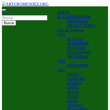
Saltar
al
ARTURO MENDEZ GOBERNADOR 2023
INICIO
contenido
Buscar
ARTUROMENDEZ.ORG
EL GOBERNADOR
HISTORIAL
Buscar
TRAYECTORIA
Ejes de Gobierno
2023
AGOSTO
SETIEMBRE
OCTUBRE
NOVIEMBRE
DICIEMBRE
2024
DICIEMBRE
2025
ENERO
FEBRERO
MARZO
ABRIL
MAYO
JUNIO
JULIO
AGOSTO
SETIEMBRE