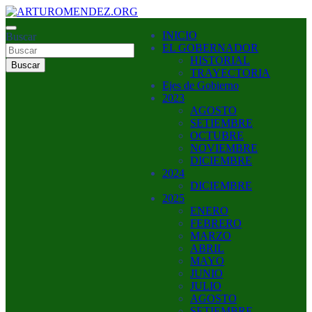
Saltar
al
ARTURO MENDEZ GOBERNADOR 2023
INICIO
contenido
Buscar
ARTUROMENDEZ.ORG
EL GOBERNADOR
HISTORIAL
Buscar
TRAYECTORIA
Ejes de Gobierno
2023
AGOSTO
SETIEMBRE
OCTUBRE
NOVIEMBRE
DICIEMBRE
2024
DICIEMBRE
2025
ENERO
FEBRERO
MARZO
ABRIL
MAYO
JUNIO
JULIO
AGOSTO
SETIEMBRE