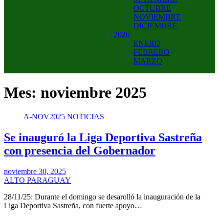
OCTUBRE
NOVIEMBRE
DICIEMBRE
2026
ENERO
FEBRERO
MARZO
Mes:
noviembre 2025
A-NOV2025
NOTICIAS
Se inauguró la Liga Deportiva Sastreña
con presencia del Gobernador
noviembre 30, 2025
ALTO PARAGUAY
28/11/25: Durante el domingo se desarolló la inauguración de la
Liga Deportiva Sastreña, con fuerte apoyo…