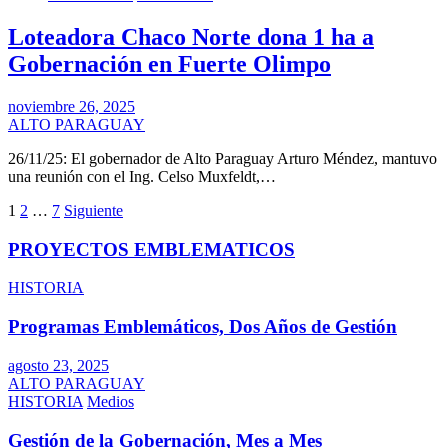
Loteadora Chaco Norte dona 1 ha a
Gobernación en Fuerte Olimpo
noviembre 26, 2025
ALTO PARAGUAY
26/11/25: El gobernador de Alto Paraguay Arturo Méndez, mantuvo
una reunión con el Ing. Celso Muxfeldt,…
Paginación
1
2
…
7
Siguiente
de
PROYECTOS EMBLEMATICOS
entradas
HISTORIA
Programas Emblemáticos, Dos Años de Gestión
agosto 23, 2025
ALTO PARAGUAY
HISTORIA
Medios
Gestión de la Gobernación, Mes a Mes