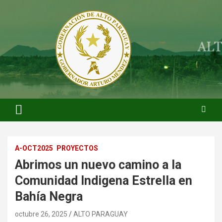
Saltar
al
contenido
ARTURO MENDEZ GOBERNADOR 2023
ARTUROMENDEZ.ORG
A-OCT2025
PROYECTOS
Abrimos un nuevo camino a la
Comunidad Indigena Estrella en
Bahía Negra
octubre 26, 2025
ALTO PARAGUAY