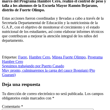
marco del Programa Hambre Cero, realizó el control de peso y
talla a los alumnos de la Escuela Mayor Ramón Bejarano,
distrito de Fuerte Olimpo.
Estas acciones fueron coordinadas y llevadas a cabo a través de la
Secretaría Departamental de Educación y la nutricionista de la
G.A.P., con el objetivo de monitorear el crecimiento y el estado
nutricional de los estudiantes, así como elaborar informes técnicos
que contribuyan a mejorar la atención integral de los niños del
departamento.
Etiquetas:
Fuere
,
Hambre Cero
,
Minga Fuerte Olimpo
,
Programa
Hambre Cero
Navegación
Seguimos trabajando por Puerto Casado
Muy pronto, culminaremos la carga del cauce Boggiani (Pto
de
Guarani)
entradas
Deja una respuesta
Tu dirección de correo electrónico no será publicada.
Los campos
obligatorios están marcados con
*
Comentario
*