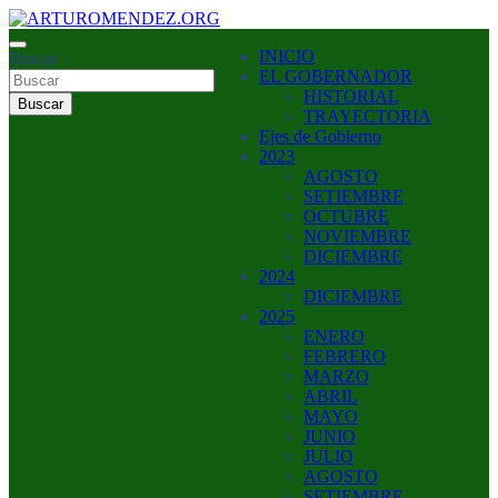
Saltar
al
ARTURO MENDEZ GOBERNADOR 2023
INICIO
contenido
Buscar
ARTUROMENDEZ.ORG
EL GOBERNADOR
HISTORIAL
Buscar
TRAYECTORIA
Ejes de Gobierno
2023
AGOSTO
SETIEMBRE
OCTUBRE
NOVIEMBRE
DICIEMBRE
2024
DICIEMBRE
2025
ENERO
FEBRERO
MARZO
ABRIL
MAYO
JUNIO
JULIO
AGOSTO
SETIEMBRE