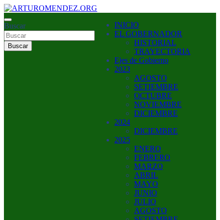
Saltar
al
ARTURO MENDEZ GOBERNADOR 2023
INICIO
contenido
Buscar
ARTUROMENDEZ.ORG
EL GOBERNADOR
HISTORIAL
Buscar
TRAYECTORIA
Ejes de Gobierno
2023
AGOSTO
SETIEMBRE
OCTUBRE
NOVIEMBRE
DICIEMBRE
2024
DICIEMBRE
2025
ENERO
FEBRERO
MARZO
ABRIL
MAYO
JUNIO
JULIO
AGOSTO
SETIEMBRE