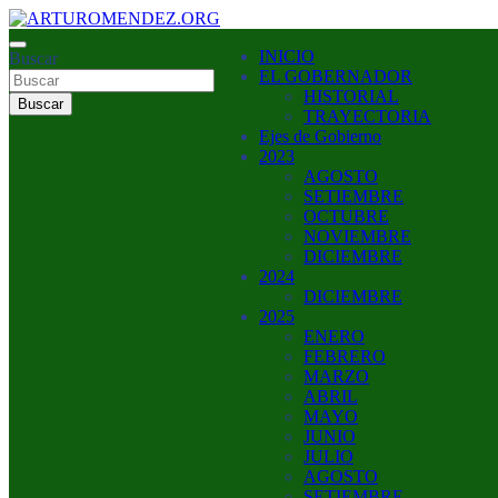
Saltar
al
ARTURO MENDEZ GOBERNADOR 2023
INICIO
contenido
Buscar
ARTUROMENDEZ.ORG
EL GOBERNADOR
HISTORIAL
Buscar
TRAYECTORIA
Ejes de Gobierno
2023
AGOSTO
SETIEMBRE
OCTUBRE
NOVIEMBRE
DICIEMBRE
2024
DICIEMBRE
2025
ENERO
FEBRERO
MARZO
ABRIL
MAYO
JUNIO
JULIO
AGOSTO
SETIEMBRE