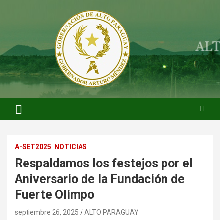
Saltar
al
contenido
ARTURO MENDEZ GOBERNADOR 2023
ARTUROMENDEZ.ORG
A-SET2025
NOTICIAS
Respaldamos los festejos por el
Aniversario de la Fundación de
Fuerte Olimpo
septiembre 26, 2025
ALTO PARAGUAY