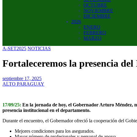
OCTUBRE
NOVIEMBRE
DICIEMBRE
2026
ENERO
FEBRERO
MARZO
A-SET2025
NOTICIAS
Fortaleceremos la presencia del
septiembre 17, 2025
ALTO PARAGUAY
17/09/25:
En la jornada de hoy, el Gobernador Arturo Méndez, mant
presencia institucional en el departamento.
Durante el encuentro, el Gobernador ofreció la cooperación del Gobiern
Mejores condiciones para los asegurados.
Mayor número de profesionales y personal de apoyo.