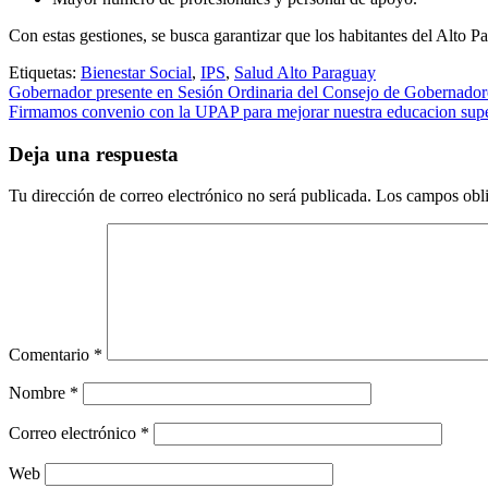
Con estas gestiones, se busca garantizar que los habitantes del Alto P
Etiquetas:
Bienestar Social
,
IPS
,
Salud Alto Paraguay
Navegación
Gobernador presente en Sesión Ordinaria del Consejo de Gobernador
Firmamos convenio con la UPAP para mejorar nuestra educacion supe
de
entradas
Deja una respuesta
Tu dirección de correo electrónico no será publicada.
Los campos obli
Comentario
*
Nombre
*
Correo electrónico
*
Web