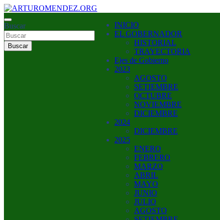
Saltar
al
ARTURO MENDEZ GOBERNADOR 2023
INICIO
contenido
Buscar
ARTUROMENDEZ.ORG
EL GOBERNADOR
HISTORIAL
Buscar
TRAYECTORIA
Ejes de Gobierno
2023
AGOSTO
SETIEMBRE
OCTUBRE
NOVIEMBRE
DICIEMBRE
2024
DICIEMBRE
2025
ENERO
FEBRERO
MARZO
ABRIL
MAYO
JUNIO
JULIO
AGOSTO
SETIEMBRE