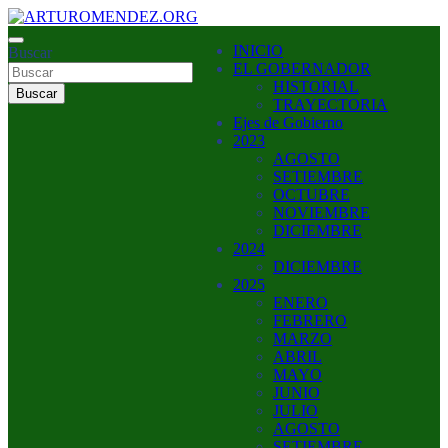
Saltar
al
ARTURO MENDEZ GOBERNADOR 2023
INICIO
contenido
Buscar
ARTUROMENDEZ.ORG
EL GOBERNADOR
HISTORIAL
Buscar
TRAYECTORIA
Ejes de Gobierno
2023
AGOSTO
SETIEMBRE
OCTUBRE
NOVIEMBRE
DICIEMBRE
2024
DICIEMBRE
2025
ENERO
FEBRERO
MARZO
ABRIL
MAYO
JUNIO
JULIO
AGOSTO
SETIEMBRE