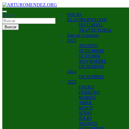
Saltar
al
ARTURO MENDEZ GOBERNADOR 2023
INICIO
contenido
Buscar
ARTUROMENDEZ.ORG
EL GOBERNADOR
HISTORIAL
Buscar
TRAYECTORIA
Ejes de Gobierno
2023
AGOSTO
SETIEMBRE
OCTUBRE
NOVIEMBRE
DICIEMBRE
2024
DICIEMBRE
2025
ENERO
FEBRERO
MARZO
ABRIL
MAYO
JUNIO
JULIO
AGOSTO
SETIEMBRE