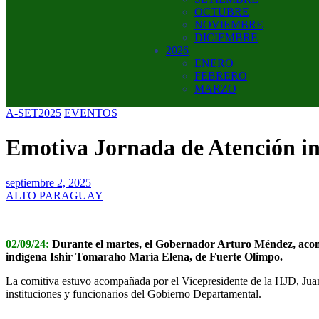
OCTUBRE
NOVIEMBRE
DICIEMBRE
2026
ENERO
FEBRERO
MARZO
A-SET2025
EVENTOS
Emotiva Jornada de Atención in
septiembre 2, 2025
ALTO PARAGUAY
02/09/24:
Durante el martes, el Gobernador Arturo Méndez, aco
indígena Ishir Tomaraho María Elena, de Fuerte Olimpo.
La comitiva estuvo acompañada por el Vicepresidente de la HJD, Jua
instituciones y funcionarios del Gobierno Departamental.