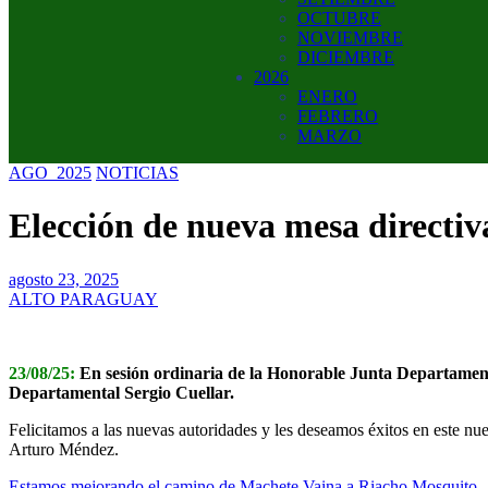
OCTUBRE
NOVIEMBRE
DICIEMBRE
2026
ENERO
FEBRERO
MARZO
AGO_2025
NOTICIAS
Elección de nueva mesa directi
agosto 23, 2025
ALTO PARAGUAY
23/08/25:
En sesión ordinaria de la Honorable Junta Departamental
Departamental Sergio Cuellar.
Felicitamos a las nuevas autoridades y les deseamos éxitos en este nu
Arturo Méndez.
Estamos mejorando el camino de Machete Vaina a Riacho Mosquito