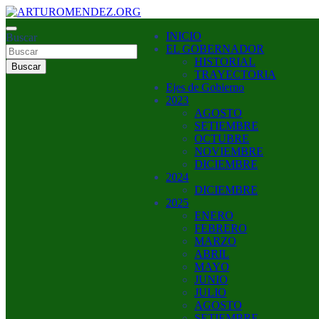
Saltar
al
ARTURO MENDEZ GOBERNADOR 2023
INICIO
contenido
Buscar
ARTUROMENDEZ.ORG
EL GOBERNADOR
HISTORIAL
Buscar
TRAYECTORIA
Ejes de Gobierno
2023
AGOSTO
SETIEMBRE
OCTUBRE
NOVIEMBRE
DICIEMBRE
2024
DICIEMBRE
2025
ENERO
FEBRERO
MARZO
ABRIL
MAYO
JUNIO
JULIO
AGOSTO
SETIEMBRE