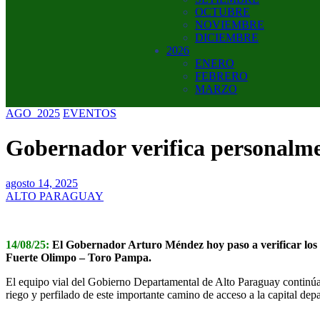
OCTUBRE
NOVIEMBRE
DICIEMBRE
2026
ENERO
FEBRERO
MARZO
AGO_2025
EVENTOS
Gobernador verifica personalm
agosto 14, 2025
ALTO PARAGUAY
14/08/25:
El Gobernador Arturo Méndez hoy paso a verificar los t
Fuerte Olimpo – Toro Pampa.
El equipo vial del Gobierno Departamental de Alto Paraguay continúa 
riego y perfilado de este importante camino de acceso a la capital dep