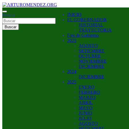
Saltar
al
ARTURO MENDEZ GOBERNADOR 2023
INICIO
contenido
Buscar
ARTUROMENDEZ.ORG
EL GOBERNADOR
HISTORIAL
Buscar
TRAYECTORIA
Ejes de Gobierno
2023
AGOSTO
SETIEMBRE
OCTUBRE
NOVIEMBRE
DICIEMBRE
2024
DICIEMBRE
2025
ENERO
FEBRERO
MARZO
ABRIL
MAYO
JUNIO
JULIO
AGOSTO
SETIEMBRE