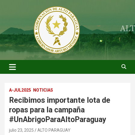
Saltar
al
contenido
ARTURO MENDEZ GOBERNADOR 2023
ARTUROMENDEZ.ORG
A-JUL2025
NOTICIAS
Recibimos importante lota de
ropas para la campaña
#UnAbrigoParaAltoParaguay
julio 23, 2025
ALTO PARAGUAY