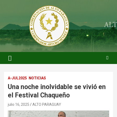
Saltar
al
contenido
ARTURO MENDEZ GOBERNADOR 2023
ARTUROMENDEZ.ORG
A-JUL2025
NOTICIAS
Una noche inolvidable se vivió en
el Festival Chaqueño
julio 16, 2025
ALTO PARAGUAY