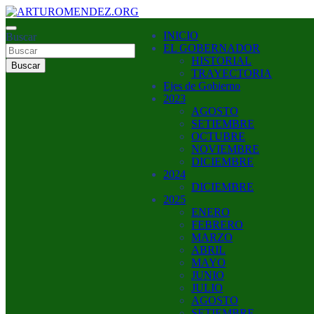
Saltar
al
ARTURO MENDEZ GOBERNADOR 2023
INICIO
contenido
Buscar
ARTUROMENDEZ.ORG
EL GOBERNADOR
HISTORIAL
Buscar
TRAYECTORIA
Ejes de Gobierno
2023
AGOSTO
SETIEMBRE
OCTUBRE
NOVIEMBRE
DICIEMBRE
2024
DICIEMBRE
2025
ENERO
FEBRERO
MARZO
ABRIL
MAYO
JUNIO
JULIO
AGOSTO
SETIEMBRE