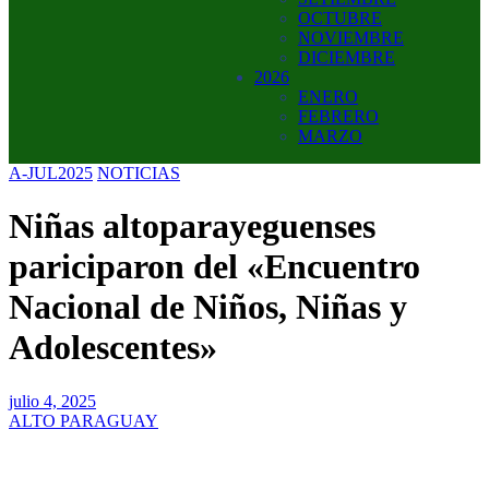
OCTUBRE
NOVIEMBRE
DICIEMBRE
2026
ENERO
FEBRERO
MARZO
A-JUL2025
NOTICIAS
Niñas altoparayeguenses
pariciparon del «Encuentro
Nacional de Niños, Niñas y
Adolescentes»
julio 4, 2025
ALTO PARAGUAY