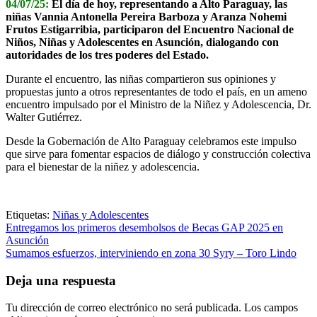
04/07/25:
El día de hoy, representando a Alto Paraguay, las
niñas Vannia Antonella Pereira Barboza y Aranza Nohemi
Frutos Estigarribia, participaron del Encuentro Nacional de
Niños, Niñas y Adolescentes en Asunción, dialogando con
autoridades de los tres poderes del Estado.
Durante el encuentro, las niñas compartieron sus opiniones y
propuestas junto a otros representantes de todo el país, en un ameno
encuentro impulsado por el Ministro de la Niñez y Adolescencia, Dr.
Walter Gutiérrez.
Desde la Gobernación de Alto Paraguay celebramos este impulso
que sirve para fomentar espacios de diálogo y construcción colectiva
para el bienestar de la niñez y adolescencia.
Etiquetas:
Niñas y Adolescentes
Navegación
Entregamos los primeros desembolsos de Becas GAP 2025 en
Asunción
de
Sumamos esfuerzos, interviniendo en zona 30 Syry – Toro Lindo
entradas
Deja una respuesta
Tu dirección de correo electrónico no será publicada.
Los campos