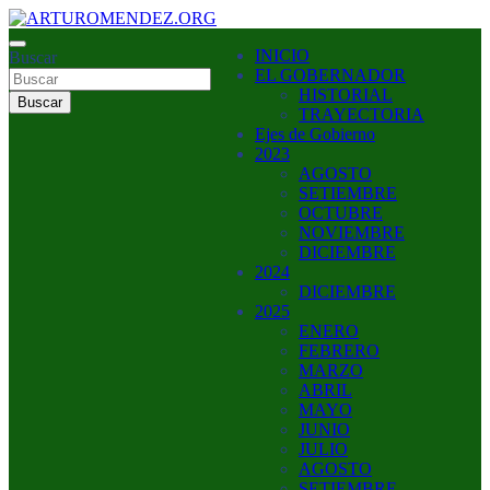
Saltar
al
ARTURO MENDEZ GOBERNADOR 2023
INICIO
contenido
Buscar
ARTUROMENDEZ.ORG
EL GOBERNADOR
HISTORIAL
Buscar
TRAYECTORIA
Ejes de Gobierno
2023
AGOSTO
SETIEMBRE
OCTUBRE
NOVIEMBRE
DICIEMBRE
2024
DICIEMBRE
2025
ENERO
FEBRERO
MARZO
ABRIL
MAYO
JUNIO
JULIO
AGOSTO
SETIEMBRE