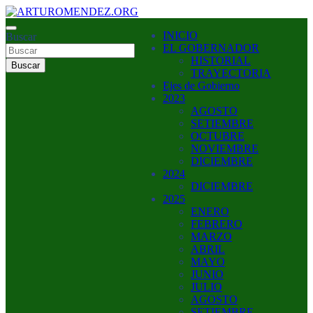
Saltar
al
ARTURO MENDEZ GOBERNADOR 2023
INICIO
contenido
Buscar
ARTUROMENDEZ.ORG
EL GOBERNADOR
HISTORIAL
Buscar
TRAYECTORIA
Ejes de Gobierno
2023
AGOSTO
SETIEMBRE
OCTUBRE
NOVIEMBRE
DICIEMBRE
2024
DICIEMBRE
2025
ENERO
FEBRERO
MARZO
ABRIL
MAYO
JUNIO
JULIO
AGOSTO
SETIEMBRE