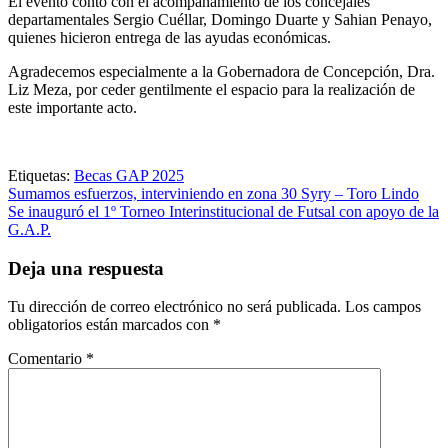
El evento contó con el acompañamiento de los concejales
departamentales Sergio Cuéllar, Domingo Duarte y Sahian Penayo,
quienes hicieron entrega de las ayudas económicas.
Agradecemos especialmente a la Gobernadora de Concepción, Dra.
Liz Meza, por ceder gentilmente el espacio para la realización de
este importante acto.
Etiquetas:
Becas GAP 2025
Navegación
Sumamos esfuerzos, interviniendo en zona 30 Syry – Toro Lindo
Se inauguró el 1º Torneo Interinstitucional de Futsal con apoyo de la
de
G.A.P.
entradas
Deja una respuesta
Tu dirección de correo electrónico no será publicada.
Los campos
obligatorios están marcados con
*
Comentario
*