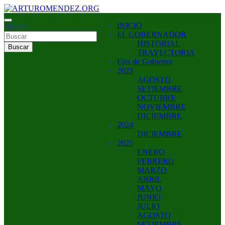
Saltar
al
ARTURO MENDEZ GOBERNADOR 2023
INICIO
contenido
Buscar
ARTUROMENDEZ.ORG
EL GOBERNADOR
HISTORIAL
Buscar
TRAYECTORIA
Ejes de Gobierno
2023
AGOSTO
SETIEMBRE
OCTUBRE
NOVIEMBRE
DICIEMBRE
2024
DICIEMBRE
2025
ENERO
FEBRERO
MARZO
ABRIL
MAYO
JUNIO
JULIO
AGOSTO
SETIEMBRE