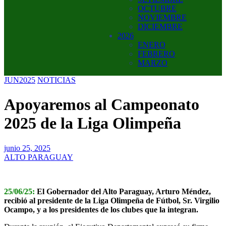
OCTUBRE
NOVIEMBRE
DICIEMBRE
2026
ENERO
FEBRERO
MARZO
JUN2025
NOTICIAS
Apoyaremos al Campeonato
2025 de la Liga Olimpeña
junio 25, 2025
ALTO PARAGUAY
25/06/25:
El Gobernador del Alto Paraguay, Arturo Méndez,
recibió al presidente de la Liga Olimpeña de Fútbol, Sr. Virgilio
Ocampo, y a los presidentes de los clubes que la integran.