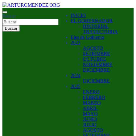
Saltar
al
ARTURO MENDEZ GOBERNADOR 2023
INICIO
contenido
Buscar
ARTUROMENDEZ.ORG
EL GOBERNADOR
HISTORIAL
Buscar
TRAYECTORIA
Ejes de Gobierno
2023
AGOSTO
SETIEMBRE
OCTUBRE
NOVIEMBRE
DICIEMBRE
2024
DICIEMBRE
2025
ENERO
FEBRERO
MARZO
ABRIL
MAYO
JUNIO
JULIO
AGOSTO
SETIEMBRE