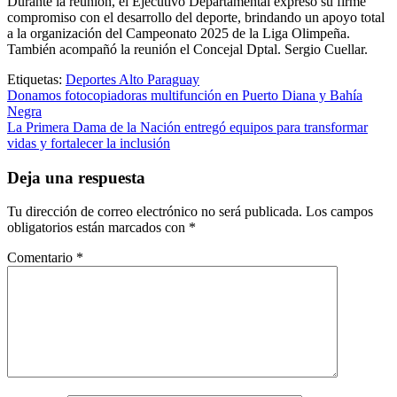
Durante la reunión, el Ejecutivo Departamental expresó su firme
compromiso con el desarrollo del deporte, brindando un apoyo total
a la organización del Campeonato 2025 de la Liga Olimpeña.
También acompañó la reunión el Concejal Dptal. Sergio Cuellar.
Etiquetas:
Deportes Alto Paraguay
Navegación
Donamos fotocopiadoras multifunción en Puerto Diana y Bahía
Negra
de
La Primera Dama de la Nación entregó equipos para transformar
entradas
vidas y fortalecer la inclusión
Deja una respuesta
Tu dirección de correo electrónico no será publicada.
Los campos
obligatorios están marcados con
*
Comentario
*