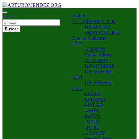
Saltar
al
ARTURO MENDEZ GOBERNADOR 2023
INICIO
contenido
Buscar
ARTUROMENDEZ.ORG
EL GOBERNADOR
HISTORIAL
Buscar
TRAYECTORIA
Ejes de Gobierno
2023
AGOSTO
SETIEMBRE
OCTUBRE
NOVIEMBRE
DICIEMBRE
2024
DICIEMBRE
2025
ENERO
FEBRERO
MARZO
ABRIL
MAYO
JUNIO
JULIO
AGOSTO
SETIEMBRE