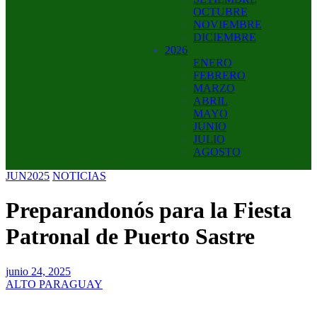
OCTUBRE
NOVIEMBRE
DICIEMBRE
2026
ENERO
FEBRERO
MARZO
ABRIL
MAYO
JUNIO
JULIO
AGOSTO
JUN2025
NOTICIAS
Preparandonós para la Fiesta
Patronal de Puerto Sastre
junio 24, 2025
ALTO PARAGUAY