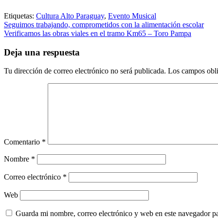
Etiquetas:
Cultura Alto Paraguay
,
Evento Musical
Navegación
Seguimos trabajando, comprometidos con la alimentación escolar
Verificamos las obras viales en el tramo Km65 – Toro Pampa
de
entradas
Deja una respuesta
Tu dirección de correo electrónico no será publicada.
Los campos obli
Comentario
*
Nombre
*
Correo electrónico
*
Web
Guarda mi nombre, correo electrónico y web en este navegador p