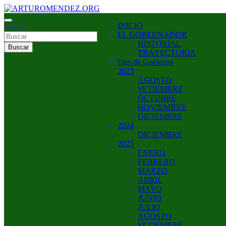
Saltar
al
ARTURO MENDEZ GOBERNADOR 2023
INICIO
contenido
Buscar
ARTUROMENDEZ.ORG
EL GOBERNADOR
HISTORIAL
Buscar
TRAYECTORIA
Ejes de Gobierno
2023
AGOSTO
SETIEMBRE
OCTUBRE
NOVIEMBRE
DICIEMBRE
2024
DICIEMBRE
2025
ENERO
FEBRERO
MARZO
ABRIL
MAYO
JUNIO
JULIO
AGOSTO
SETIEMBRE