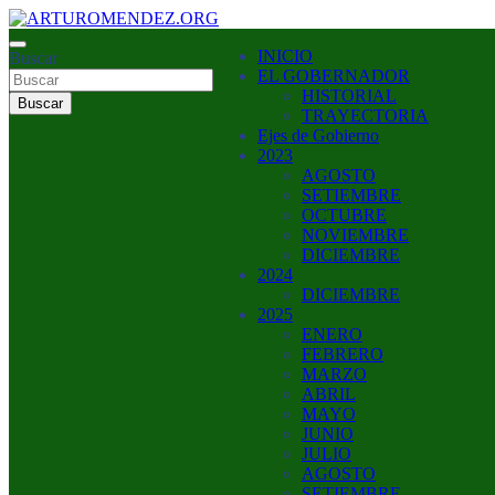
Saltar
al
ARTURO MENDEZ GOBERNADOR 2023
INICIO
contenido
Buscar
ARTUROMENDEZ.ORG
EL GOBERNADOR
HISTORIAL
Buscar
TRAYECTORIA
Ejes de Gobierno
2023
AGOSTO
SETIEMBRE
OCTUBRE
NOVIEMBRE
DICIEMBRE
2024
DICIEMBRE
2025
ENERO
FEBRERO
MARZO
ABRIL
MAYO
JUNIO
JULIO
AGOSTO
SETIEMBRE