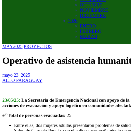
OCTUBRE
NOVIEMBRE
DICIEMBRE
2026
ENERO
FEBRERO
MARZO
MAY2025
PROYECTOS
Operativo de asistencia humanit
mayo 23, 2025
ALTO PARAGUAY
23/05/25:
La Secretaría de Emergencia Nacional con apoyo de la 
acciones de evacuación y apoyo logístico en comunidades afectada
✅ Total de personas evacuadas:
25
Entre ellas, dos mujeres adultas presentaron problemas de salud,
Salud de Carmelo Peralta, con el valioso acompañamiento de p