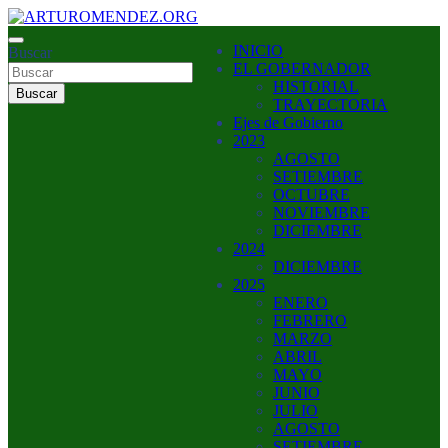
Saltar
al
ARTURO MENDEZ GOBERNADOR 2023
INICIO
contenido
Buscar
ARTUROMENDEZ.ORG
EL GOBERNADOR
HISTORIAL
Buscar
TRAYECTORIA
Ejes de Gobierno
2023
AGOSTO
SETIEMBRE
OCTUBRE
NOVIEMBRE
DICIEMBRE
2024
DICIEMBRE
2025
ENERO
FEBRERO
MARZO
ABRIL
MAYO
JUNIO
JULIO
AGOSTO
SETIEMBRE