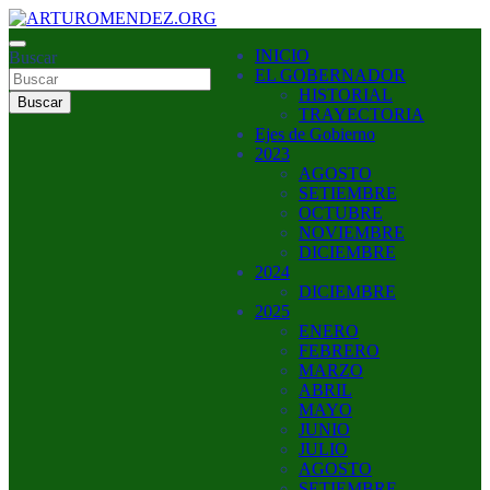
Saltar
al
ARTURO MENDEZ GOBERNADOR 2023
INICIO
contenido
Buscar
ARTUROMENDEZ.ORG
EL GOBERNADOR
HISTORIAL
Buscar
TRAYECTORIA
Ejes de Gobierno
2023
AGOSTO
SETIEMBRE
OCTUBRE
NOVIEMBRE
DICIEMBRE
2024
DICIEMBRE
2025
ENERO
FEBRERO
MARZO
ABRIL
MAYO
JUNIO
JULIO
AGOSTO
SETIEMBRE