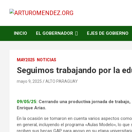
Saltar
al
contenido
ARTURO MENDEZ GOBERNADOR 2023
ARTUROMENDEZ.ORG
INICIO
EL GOBERNADOR
EJES DE GOBIERNO
MAY2025
NOTICIAS
Seguimos trabajando por la e
mayo 9, 2025
ALTO PARAGUAY
09/05/25:
Cerrando una productiva jornada de trabajo,
Enrique Arias.
En la ocasión se tomaron en cuenta varios aspectos como 
en general, incluyendo el programa «Aulas Modelo», lo que 
reciben sus becas GAP para apoyo en su etapa universitari