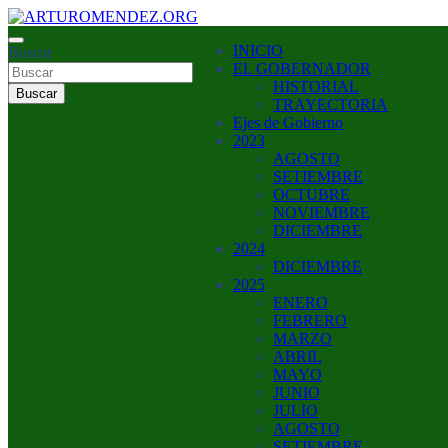
Saltar
al
ARTURO MENDEZ GOBERNADOR 2023
INICIO
contenido
Buscar
ARTUROMENDEZ.ORG
EL GOBERNADOR
HISTORIAL
Buscar
TRAYECTORIA
Ejes de Gobierno
2023
AGOSTO
SETIEMBRE
OCTUBRE
NOVIEMBRE
DICIEMBRE
2024
DICIEMBRE
2025
ENERO
FEBRERO
MARZO
ABRIL
MAYO
JUNIO
JULIO
AGOSTO
SETIEMBRE