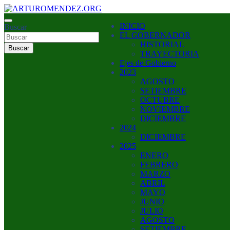
Saltar
al
ARTURO MENDEZ GOBERNADOR 2023
INICIO
contenido
Buscar
ARTUROMENDEZ.ORG
EL GOBERNADOR
HISTORIAL
Buscar
TRAYECTORIA
Ejes de Gobierno
2023
AGOSTO
SETIEMBRE
OCTUBRE
NOVIEMBRE
DICIEMBRE
2024
DICIEMBRE
2025
ENERO
FEBRERO
MARZO
ABRIL
MAYO
JUNIO
JULIO
AGOSTO
SETIEMBRE