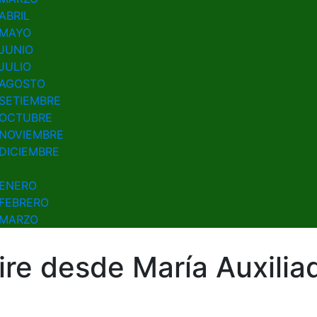
ABRIL
MAYO
JUNIO
JULIO
AGOSTO
SETIEMBRE
OCTUBRE
NOVIEMBRE
DICIEMBRE
ENERO
FEBRERO
MARZO
ire desde María Auxilia