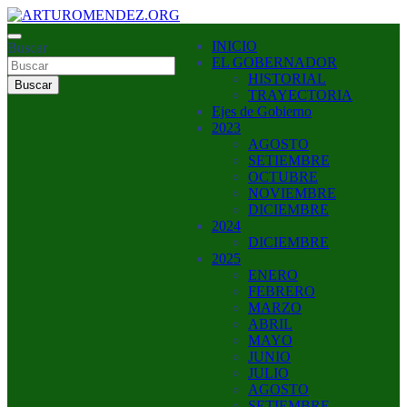
Saltar
al
ARTURO MENDEZ GOBERNADOR 2023
INICIO
contenido
Buscar
ARTUROMENDEZ.ORG
EL GOBERNADOR
HISTORIAL
Buscar
TRAYECTORIA
Ejes de Gobierno
2023
AGOSTO
SETIEMBRE
OCTUBRE
NOVIEMBRE
DICIEMBRE
2024
DICIEMBRE
2025
ENERO
FEBRERO
MARZO
ABRIL
MAYO
JUNIO
JULIO
AGOSTO
SETIEMBRE