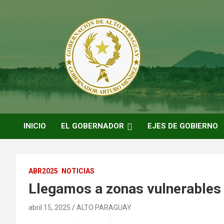
Saltar
al
contenido
ARTURO MENDEZ GOBERNADOR 2023
ARTUROMENDEZ.ORG
INICIO
EL GOBERNADOR
EJES DE GOBIERNO
ABR2025
NOTICIAS
Llegamos a zonas vulnerables 
abril 15, 2025
ALTO PARAGUAY