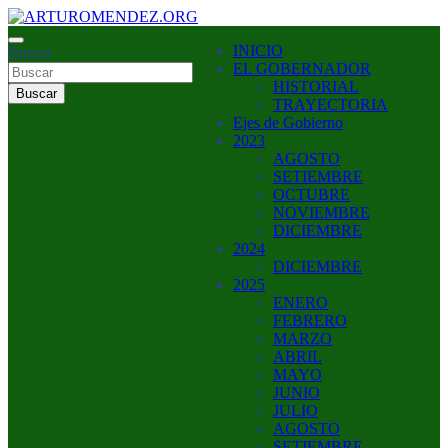
Saltar
al
ARTURO MENDEZ GOBERNADOR 2023
INICIO
contenido
Buscar
ARTUROMENDEZ.ORG
EL GOBERNADOR
HISTORIAL
Buscar
TRAYECTORIA
Ejes de Gobierno
2023
AGOSTO
SETIEMBRE
OCTUBRE
NOVIEMBRE
DICIEMBRE
2024
DICIEMBRE
2025
ENERO
FEBRERO
MARZO
ABRIL
MAYO
JUNIO
JULIO
AGOSTO
SETIEMBRE