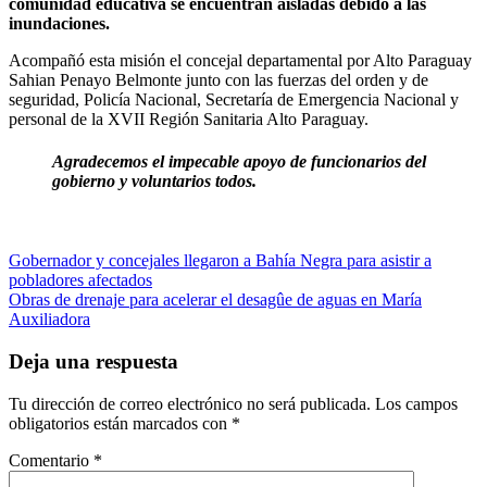
comunidad educativa se encuentran aisladas debido a las
inundaciones.
Acompañó esta misión el concejal departamental por Alto Paraguay
Sahian Penayo Belmonte junto con las fuerzas del orden y de
seguridad, Policía Nacional, Secretaría de Emergencia Nacional y
personal de la XVII Región Sanitaria Alto Paraguay.
Agradecemos el impecable apoyo de funcionarios del
gobierno y voluntarios todos.
Navegación
Gobernador y concejales llegaron a Bahía Negra para asistir a
pobladores afectados
de
Obras de drenaje para acelerar el desagûe de aguas en María
entradas
Auxiliadora
Deja una respuesta
Tu dirección de correo electrónico no será publicada.
Los campos
obligatorios están marcados con
*
Comentario
*