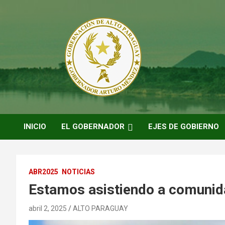
Saltar
al
contenido
ARTURO MENDEZ GOBERNADOR 2023
ARTUROMENDEZ.ORG
INICIO
EL GOBERNADOR
EJES DE GOBIERNO
ABR2025
NOTICIAS
Estamos asistiendo a comunid
abril 2, 2025
ALTO PARAGUAY