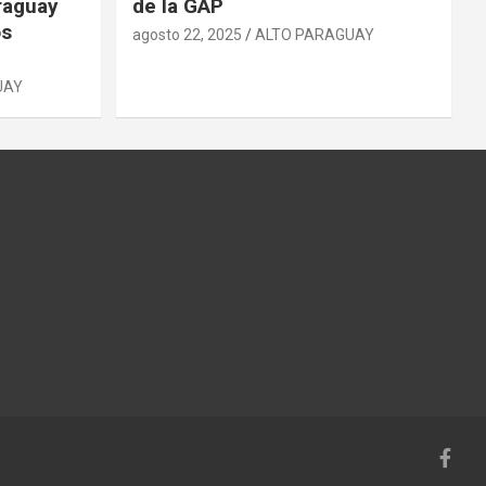
raguay
de la GAP
os
agosto 22, 2025
ALTO PARAGUAY
UAY