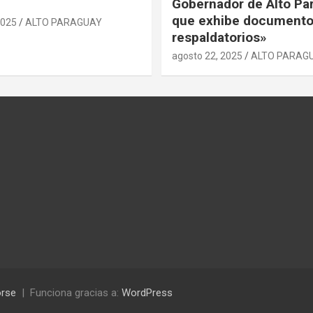
Gobernador de Alto Pa
que exhibe document
2025
ALTO PARAGUAY
respaldatorios»
agosto 22, 2025
ALTO PARAG
rse
Funciona gracias a:
WordPress