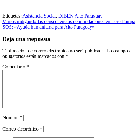
Etiquetas:
Asistencia Social
,
DIBEN Alto Paraguay
Navegación
Vamos mitigando las consecuencias de inundaciones en Toro Pampa
SOS: «Ayuda humanitaria para Alto Paraguay»
de
entradas
Deja una respuesta
Tu dirección de correo electrónico no será publicada.
Los campos
obligatorios están marcados con
*
Comentario
*
Nombre
*
Correo electrónico
*