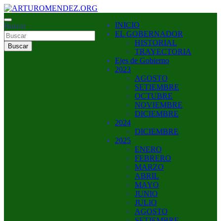
Saltar
al
ARTURO MENDEZ GOBERNADOR 2023
INICIO
contenido
Buscar
ARTUROMENDEZ.ORG
EL GOBERNADOR
HISTORIAL
Buscar
TRAYECTORIA
Ejes de Gobierno
2023
AGOSTO
SETIEMBRE
OCTUBRE
NOVIEMBRE
DICIEMBRE
2024
DICIEMBRE
2025
ENERO
FEBRERO
MARZO
ABRIL
MAYO
JUNIO
JULIO
AGOSTO
SETIEMBRE