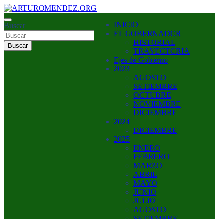
Saltar
al
ARTURO MENDEZ GOBERNADOR 2023
INICIO
contenido
Buscar
ARTUROMENDEZ.ORG
EL GOBERNADOR
HISTORIAL
Buscar
TRAYECTORIA
Ejes de Gobierno
2023
AGOSTO
SETIEMBRE
OCTUBRE
NOVIEMBRE
DICIEMBRE
2024
DICIEMBRE
2025
ENERO
FEBRERO
MARZO
ABRIL
MAYO
JUNIO
JULIO
AGOSTO
SETIEMBRE