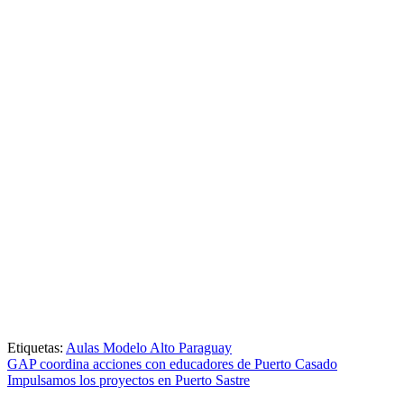
Etiquetas:
Aulas Modelo Alto Paraguay
Navegación
GAP coordina acciones con educadores de Puerto Casado
Impulsamos los proyectos en Puerto Sastre
de