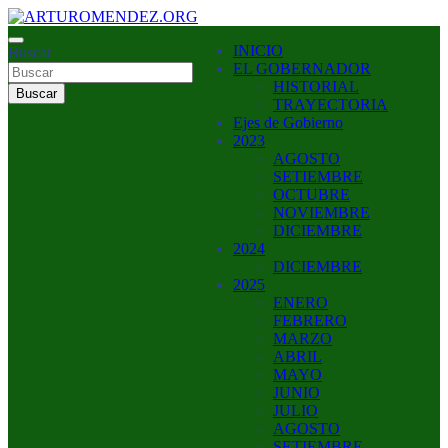
Saltar
al
ARTURO MENDEZ GOBERNADOR 2023
INICIO
contenido
Buscar
ARTUROMENDEZ.ORG
EL GOBERNADOR
HISTORIAL
Buscar
TRAYECTORIA
Ejes de Gobierno
2023
AGOSTO
SETIEMBRE
OCTUBRE
NOVIEMBRE
DICIEMBRE
2024
DICIEMBRE
2025
ENERO
FEBRERO
MARZO
ABRIL
MAYO
JUNIO
JULIO
AGOSTO
SETIEMBRE