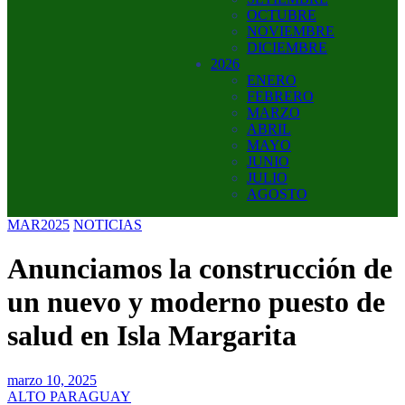
OCTUBRE
NOVIEMBRE
DICIEMBRE
2026
ENERO
FEBRERO
MARZO
ABRIL
MAYO
JUNIO
JULIO
AGOSTO
MAR2025
NOTICIAS
Anunciamos la construcción de
un nuevo y moderno puesto de
salud en Isla Margarita
marzo 10, 2025
ALTO PARAGUAY