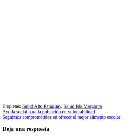
Etiquetas:
Salud Alto Paraguay
,
Salud Isla Margarita
Navegación
Ayuda social para la población en vulnerabilidad
Seguimos comprometidos en ofrecer el mejor alimento escolar
de
entradas
Deja una respuesta