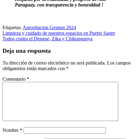
Paraguay, con transparencia y honestidad !
Etiquetas:
Aproobacion Gestion 2024
Navegación
Limpieza y cuidado de nuestros espacios en Puerto Sastre
Todos contra el Dengue, Zika y Chikungunya
de
entradas
Deja una respuesta
Tu dirección de correo electrónico no será publicada.
Los campos
obligatorios están marcados con
*
Comentario
*
Nombre
*