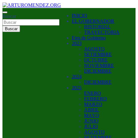
Saltar
al
ARTURO MENDEZ GOBERNADOR 2023
INICIO
contenido
Buscar
ARTUROMENDEZ.ORG
EL GOBERNADOR
HISTORIAL
Buscar
TRAYECTORIA
Ejes de Gobierno
2023
AGOSTO
SETIEMBRE
OCTUBRE
NOVIEMBRE
DICIEMBRE
2024
DICIEMBRE
2025
ENERO
FEBRERO
MARZO
ABRIL
MAYO
JUNIO
JULIO
AGOSTO
SETIEMBRE