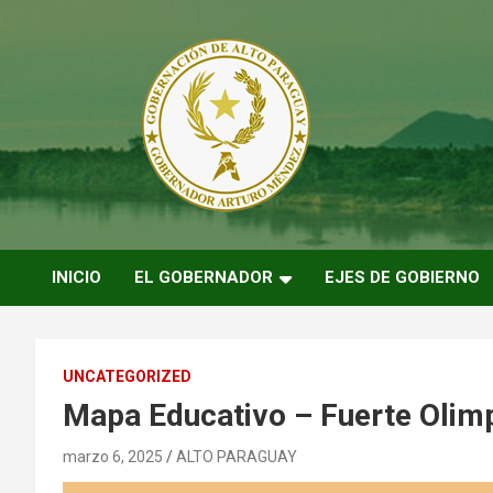
Saltar
al
contenido
ARTURO MENDEZ GOBERNADOR 2023
ARTUROMENDEZ.ORG
INICIO
EL GOBERNADOR
EJES DE GOBIERNO
UNCATEGORIZED
Mapa Educativo – Fuerte Olim
marzo 6, 2025
ALTO PARAGUAY