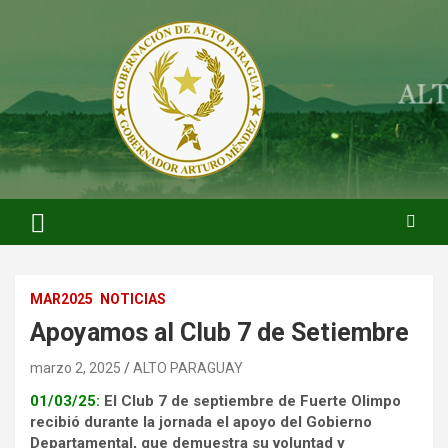
Saltar
al
contenido
ARTURO MENDEZ GOBERNADOR 2023
ARTUROMENDEZ.ORG
MAR2025
NOTICIAS
Apoyamos al Club 7 de Setiembre
marzo 2, 2025
ALTO PARAGUAY
01/03/25:
El Club 7 de septiembre de Fuerte Olimpo
recibió durante la jornada el apoyo del Gobierno
Departamental, que demuestra su voluntad y