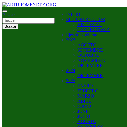
Saltar
al
ARTURO MENDEZ GOBERNADOR 2023
INICIO
contenido
Buscar
ARTUROMENDEZ.ORG
EL GOBERNADOR
HISTORIAL
Buscar
TRAYECTORIA
Ejes de Gobierno
2023
AGOSTO
SETIEMBRE
OCTUBRE
NOVIEMBRE
DICIEMBRE
2024
DICIEMBRE
2025
ENERO
FEBRERO
MARZO
ABRIL
MAYO
JUNIO
JULIO
AGOSTO
SETIEMBRE