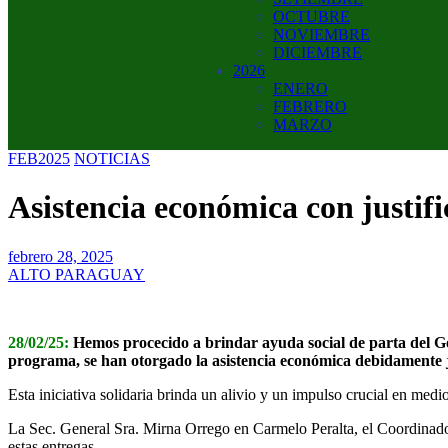
OCTUBRE
NOVIEMBRE
DICIEMBRE
2026
ENERO
FEBRERO
MARZO
FEB2025
NOTICIAS
Asistencia económica con justif
febrero 28, 2025
ALTO PARAGUAY
28/02/25:
Hemos procecido a brindar ayuda social de parta del G
programa, se han otorgado la asistencia económica debidamente 
Esta iniciativa solidaria brinda un alivio y un impulso crucial en medi
La Sec. General Sra. Mirna Orrego en Carmelo Peralta, el Coordinad
estas entregas.