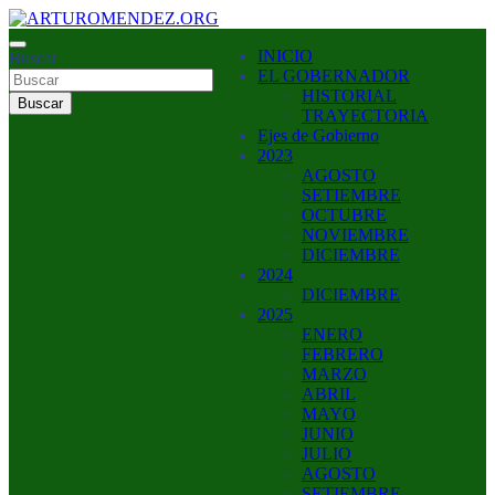
Saltar
al
ARTURO MENDEZ GOBERNADOR 2023
INICIO
contenido
Buscar
ARTUROMENDEZ.ORG
EL GOBERNADOR
HISTORIAL
Buscar
TRAYECTORIA
Ejes de Gobierno
2023
AGOSTO
SETIEMBRE
OCTUBRE
NOVIEMBRE
DICIEMBRE
2024
DICIEMBRE
2025
ENERO
FEBRERO
MARZO
ABRIL
MAYO
JUNIO
JULIO
AGOSTO
SETIEMBRE