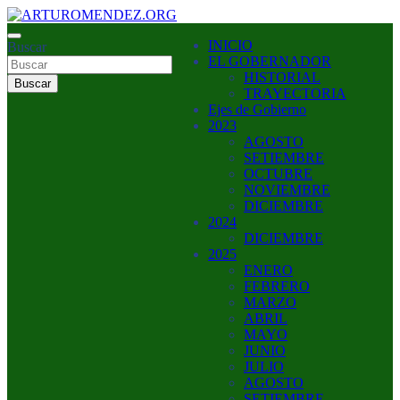
Saltar
al
ARTURO MENDEZ GOBERNADOR 2023
INICIO
contenido
Buscar
ARTUROMENDEZ.ORG
EL GOBERNADOR
HISTORIAL
Buscar
TRAYECTORIA
Ejes de Gobierno
2023
AGOSTO
SETIEMBRE
OCTUBRE
NOVIEMBRE
DICIEMBRE
2024
DICIEMBRE
2025
ENERO
FEBRERO
MARZO
ABRIL
MAYO
JUNIO
JULIO
AGOSTO
SETIEMBRE